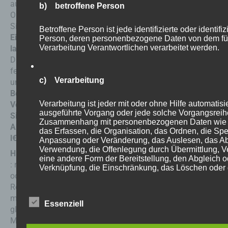
auf die verschmutzte
b) betroffene Person
Oberfl€che und verteilen
Sie es gleichm€€ig.
Betroffene Person ist jede identifizierte oder identifi
Einige Minuten einwirken
Person, deren personenbezogene Daten von dem fü
Verarbeitung Verantwortlichen verarbeitet werden.
lassen, bis es wirkt.
Die Oberfl€che mit einem
feuchten Tuch abwaschen
c) Verarbeitung
und gr€ndlich absp€len.
Bei hartn€ckigen
Verarbeitung ist jeder mit oder ohne Hilfe automatisi
Verschmutzungen lassen
ausgeführte Vorgang oder jede solche Vorgangsreih
Sie das Produkt vor dem
Zusammenhang mit personenbezogenen Daten wie 
Absp€len einige Minuten
das Erfassen, die Organisation, das Ordnen, die Spe
l€nger einwirken.
Anpassung oder Veränderung, das Auslesen, das Ab
Verwendung, die Offenlegung durch Übermittlung, V
HINWEIS
eine andere Form der Bereitstellung, den Abgleich o
: nicht mit Bleichmitteln
Verknüpfung, die Einschränkung, das Löschen oder 
oder anderen
Reinigungsmitteln
mischen. Nicht auf
d) Einschränkung der Verarbeitung
Essenziell
glasierten Oberfl€chen und
Marmor verwenden. Vor
Einschränkung der Verarbeitung ist die Markierung 