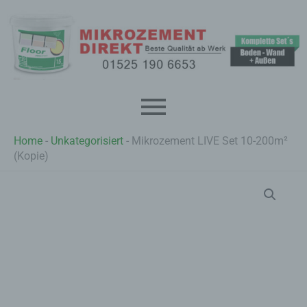
Zum
Inhalt
springen
Home
-
Unkategorisiert
-
Mikrozement LIVE Set 10-200m²
(Kopie)
Mikrozement
LIVE
Set
10-
200m²
(Kopie)
Menge