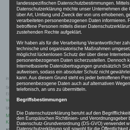
landesspezifischen Datenschutzbestimmungen. Mittels
Datenschutzerklärung möchte unser Unternehmen die Öf
über Art, Umfang und Zweck der von uns erhobenen, g
verarbeiteten personenbezogenen Daten informieren. 
betroffene Personen mittels dieser Datenschutzerkläru
zustehenden Rechte aufgeklärt.
Wir haben als für die Verarbeitung Verantwortlicher zah
technische und organisatorische Maßnahmen umgesetz
möglichst lückenlosen Schutz der über diese Internetse
personenbezogenen Daten sicherzustellen. Dennoch 
Internetbasierte Datenübertragungen grundsätzlich Sic
aufweisen, sodass ein absoluter Schutz nicht gewährle
kann. Aus diesem Grund steht es jeder betroffenen Pers
inkl. 21 % MwSt.
personenbezogene Daten auch auf alternativen Wegen,
Sets inkl.
Versandkosten
|
telefonisch, an uns zu übermitteln.
Einzelprodukte siehe
Begriffsbestimmungen
Versandkosten
Unkategorisiert
Die Datenschutzerklärung beruht auf den Begrifflichkeit
Mikrozement Seifen
den Europäischen Richtlinien- und Verordnungsgeber 
Kalkreiniger 0,75l
Datenschutz-Grundverordnung (DS-GVO) verwendet w
Datenschutzerklärung soll sowohl für die Öffentlichkeit 