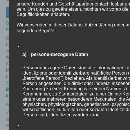
13,00
€
unsere Kunden und Geschäftspartner einfach lesbar un
sein. Um dies zu gewährleisten, möchten wir vorab di
In den Warenkorb
Begrifflichkeiten erläutern.
Grundpreis 13,- € € 1l
Wir verwenden in dieser Datenschutzerklärung unter a
Preis = 17,33 €
folgenden Begriffe:
Gebrauchsfertiger
Reiniger auf Tensidbasis
zur Entfernung von Kalk-,
a) personenbezogene Daten
Wasser- und
Seifenablagerungen auf
Personenbezogene Daten sind alle Informationen, di
Mikrozementoberfl€chen,
identifizierte oder identifizierbare natürliche Person
Fliesen, Armaturen,
„betroffene Person") beziehen. Als identifizierbar wir
Toiletten, B€den usw.
Person angesehen, die direkt oder indirekt, insbeson
Zuordnung zu einer Kennung wie einem Namen, zu 
Mikrozement Beton cire,
Kennnummer, zu Standortdaten, zu einer Online-Ke
das pa€t.
einem oder mehreren besonderen Merkmalen, die A
ANWENDUNGSHINWEIS
physischen, physiologischen, genetischen, psychis
wirtschaftlichen, kulturellen oder sozialen Identität d
Vor Gebrauch gut
Person sind, identifiziert werden kann.
sch€tteln. Spr€hen Sie eine
kleine Menge des Produkts