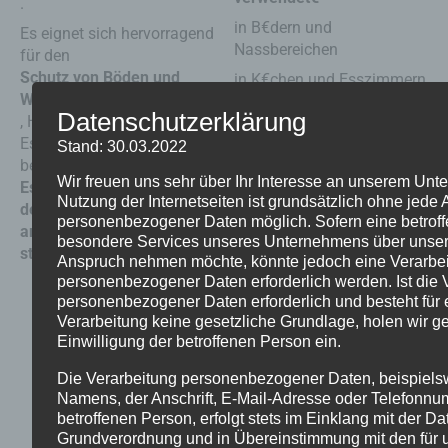
.
in B€dern und
Es eignet sich hervorragend
Nassbereichen
für den
Schutz von Böden und
in K€chen und Esszimmern
Wänden aus Mikrozement
in Restaurants, Kneipen,
Datenschutzerklärung
, Harz und Mineralböden.
Caf€s
Es vergilbt nicht und ist UV-
Stand: 30.03.2022
zur Verl€ngerung der
beständig.
Wir freuen uns sehr über Ihr Interesse an unserem Un
Lebensdauer der PU FEST
Es eignet sich perfekt für
Nutzung der Internetseiten ist grundsätzlich ohne jede
2K-Versiegelung
den Einsatz im Haus und
personenbezogener Daten möglich. Sofern eine betrof
an Orten, die besonders
GEBRAUCHSANWEISUNG
besondere Services unseres Unternehmens über unsere 
stark begangen werden.
Anspruch nehmen möchte, könnte jedoch eine Verarbe
Vor Gebrauch gut
personenbezogener Daten erforderlich werden. Ist die 
sch€tteln. Mit einer
personenbezogener Daten erforderlich und besteht für 
hochwertigen Nylon- oder
Verarbeitung keine gesetzliche Grundlage, holen wir ge
Mikrofaserrolle mit einer
Einwilligung der betroffenen Person ein.
Borstenl€nge von 8mm –
10mm auftragen.
Die Verarbeitung personenbezogener Daten, beispiels
Falls erforderlich, kann es
Namens, der Anschrift, E-Mail-Adresse oder Telefonnu
mit 10% Wasser verd€nnt
betroffenen Person, erfolgt stets im Einklang mit der D
Grundverordnung und in Übereinstimmung mit den für 
werden.