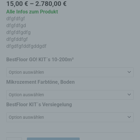
15,00
€
–
2.780,00
€
Alle Infos zum Produkt
dfgfdfgf
dfgfdfgd
dfgfdfgdfg
dfgfddfgf
dfgdfgfddfgddgdf
BestFloor GO! KIT´s 10-200m²
Mikrozement Farbtöne, Boden
BestFloor KIT´s Versiegelung