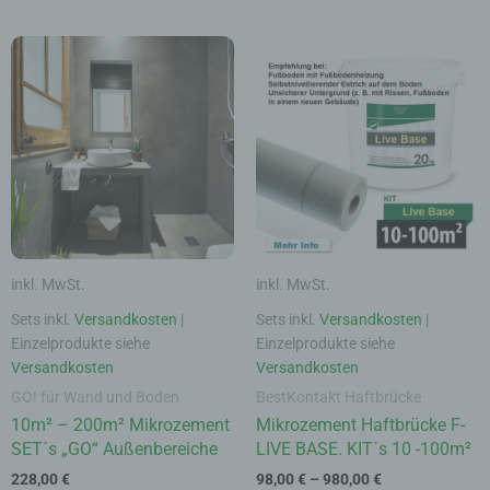
Dieses
Dieses
Produkt
Produk
weist
weist
mehrere
mehrer
Varianten
Varian
auf.
auf.
Die
Die
Optionen
Option
können
könne
auf
auf
inkl. MwSt.
inkl. MwSt.
der
der
Produktseite
Produk
Sets inkl.
Versandkosten
|
Sets inkl.
Versandkosten
|
gewählt
gewähl
Einzelprodukte siehe
Einzelprodukte siehe
werden
werde
Versandkosten
Versandkosten
GO! für Wand und Boden
BestKontakt Haftbrücke
10m² – 200m² Mikrozement
Mikrozement Haftbrücke F-
SET´s „GO“ Außenbereiche
LIVE BASE. KIT´s 10 -100m²
228,00
€
98,00
€
–
980,00
€