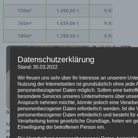
150m²
1.490,00
€
9,93
€
165m²
1.639,00
€
9,93
€
180m²
1.788,00
€
9,93
€
Datenschutzerklärung
Stand: 30.03.2022
Wir freuen uns sehr über Ihr Interesse an unserem Un
Nutzung der Internetseiten ist grundsätzlich ohne jede
personenbezogener Daten möglich. Sofern eine betrof
besondere Services unseres Unternehmens über unsere 
Anspruch nehmen möchte, könnte jedoch eine Verarbe
personenbezogener Daten erforderlich werden. Ist die 
Gastronomie Boden und Wandestaltung
personenbezogener Daten erforderlich und besteht für 
Verarbeitung keine gesetzliche Grundlage, holen wir ge
Mikrozement ist ein beliebtes Material für Bodenbeläge
Einwilligung der betroffenen Person ein.
in der Gastronomie. D
ie Verarbeitung von
Mikrozement erfordert bestimmte Schritte, um ein