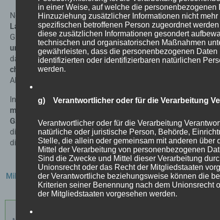
in einer Weise, auf welche die personenbezogenen
Neben der Hygiene und Sicherheit spielt auch
die
Hinzuziehung zusätzlicher Informationen nicht mehr 
spezifischen betroffenen Person zugeordnet werden
Langlebigkeit des Bodenbelags eine wichtige Rolle
.
diese zusätzlichen Informationen gesondert aufbew
Gastronomiebetriebe
haben einen hohen Durchlauf
technischen und organisatorischen Maßnahmen unte
und sind stark frequentiert
. Der Bodenbelag muss
gewährleisten, dass die personenbezogenen Daten n
daher widerstandsfähig
gegenüber mechanischer,
identifizierten oder identifizierbaren natürlichen P
werden.
chemischer und thermischer Belastung sein
, um
Abnutzung und Beschädigungen zu vermeiden.
Insgesamt trägt ein
geeigneter Bodenbelag
g) Verantwortlicher oder für die Verarbeitung Ve
maßgeblich zur positiven Wahrnehmung des
Gastronomiebetriebs bei.
Er kann das Ambiente und
Verantwortlicher oder für die Verarbeitung Verantwortl
die Atmosphäre des Restaurants unterstreichen und
natürliche oder juristische Person, Behörde, Einrich
Stelle, die allein oder gemeinsam mit anderen über
die Gesamterfahrung der Gäste verbessern.
Mittel der Verarbeitung von personenbezogenen Dat
Sind die Zwecke und Mittel dieser Verarbeitung dur
Unionsrecht oder das Recht der Mitgliedstaaten vo
Mikrozement Wand und Bodenbeschichtung GO! - Ready to
der Verantwortliche beziehungsweise können die b
Kriterien seiner Benennung nach dem Unionsrecht 
use
der Mitgliedstaaten vorgesehen werden.
Gesamtpreis: