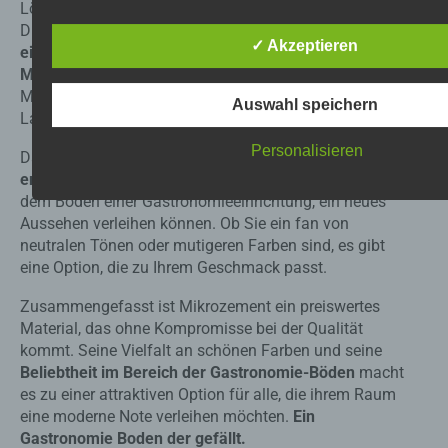
datenschutzrechtlichem Charakter ist die:
Lösung, die
keine Abstriche bei der Qualität macht
.
Dies ist ein großer Vorteil für diejenigen,
die nach
Mikrozement LEVELx
✓ Akzeptieren
einem preiswerten, aber dennoch hochwertigen
Material suchen
. Im Gastronomie-Bodenbereich bietet
Mary A. Lagerwey
Mikrozement zudem eine einfache Pflege und hohe
Auswahl speichern
Cami de Eglesia
Langlebigkeit.
07400 Alcudia
Personalisieren
Darüber hinaus bietet
Mikrozement eine Reihe von
erfrischenden Farben
, die jedem Raum, einschließlich
Spanien
dem Boden einer Gastronomieeinrichtung, ein neues
Aussehen verleihen können. Ob Sie ein fan von
+49 1525 190 6653
neutralen Tönen oder mutigeren Farben sind, es gibt
E-Mail: Hallo@mikrozement-beton-cire,de
eine Option, die zu Ihrem Geschmack passt.
Cookies / SessionStorage / LocalStorage
Zusammengefasst ist Mikrozement ein preiswertes
Material, das ohne Kompromisse bei der Qualität
Die Internetseiten verwenden teilweise so genannte Co
kommt. Seine Vielfalt an schönen Farben und seine
LocalStorage und SessionStorage. Dies dient dazu, u
Beliebtheit im Bereich der Gastronomie-Böden
macht
nutzerfreundlicher, effektiver und sicherer zu machen. 
es zu einer attraktiven Option für alle, die ihrem Raum
SessionStorage ist eine Technologie, mit welcher ihr 
Ihrem Computer oder mobilen Gerät abspeichert. Cooki
eine moderne Note verleihen möchten.
Ein
Textdateien, welche über einen Internetbrowser auf ei
Gastronomie Boden der gefällt.