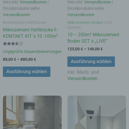
Sets inkl.
Versandkosten
|
Sets inkl.
Versandkosten
|
gewählt
gewähl
Einzelprodukte siehe
Einzelprodukte siehe
werden
werde
Versandkosten
Versandkosten
BestKontakt Haftbrücke
Mikrozement Boden
LIVE
System
Mikrozement Haftbrücke F-
10 – 200m² Mikrozement
KONTAKT. KIT´s 10 -100m²
Boden SET´s „LIVE“
125,00
€
–
140,00
€
Bewertet
Ungeprüfte Gesamtbewertungen
mit
3.40
88,00
€
–
880,00
€
Ausführung wählen
von 5
Ausführung wählen
Inkl. MwSt. und
Versandkosten
.
Dieses
Dieses
Produkt
Produk
weist
weist
mehrere
mehrer
Varianten
Varian