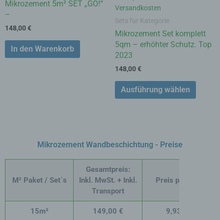
Mikrozement 5m² SET „GO!“
Versandkosten
–
Sets fur Kategorie
148,00
€
Mikrozement Set komplett
5qm – erhöhter Schutz. Top
In den Warenkorb
2023
148,00
€
Ausführung wählen
Mikrozement Wandbeschichtung - Preise
Gesamtpreis:
M² Paket / Set´s
Inkl. MwSt. + Inkl.
Preis pro M²
Transport
15m²
149,00 €
9,93
€