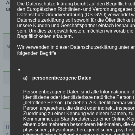
Anweisungen für die Verarbeitung von Mikrozement,
Die Datenschutzerklärung beruht auf den Begrifflichkeit
um ein beeindruckendes Ergebnis zu erzielen.
den Europäischen Richtlinien- und Verordnungsgeber 
Datenschutz-Grundverordnung (DS-GVO) verwendet w
Datenschutzerklärung soll sowohl für die Öffentlichkeit 
Mikrozement Bodenbeschichtung System LIVE
unsere Kunden und Geschäftspartner einfach lesbar un
sein. Um dies zu gewährleisten, möchten wir vorab di
Begrifflichkeiten erläutern.
Gesamtpreis:
M² Paket / Set´sx
Inkl. MwSt. + Inkl.
Preis pro M²
Wir verwenden in dieser Datenschutzerklärung unter a
Transport
folgenden Begriffe:
10m²
125
,00 €
12,50
€
20m²
250
,00 €
12,50
€
a) personenbezogene Daten
30m²
375,00 €
12,50
€
Personenbezogene Daten sind alle Informationen, di
identifizierte oder identifizierbare natürliche Person
40m²
500,00
€
12,50
€
„betroffene Person") beziehen. Als identifizierbar wir
Person angesehen, die direkt oder indirekt, insbeson
Zuordnung zu einer Kennung wie einem Namen, zu 
50m²
625,00
€
12,50
€
Kennnummer, zu Standortdaten, zu einer Online-Ke
einem oder mehreren besonderen Merkmalen, die A
Hier gelangen Sie
physischen, physiologischen, genetischen, psychis
zum Produkt.