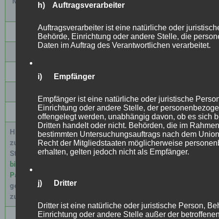
M² Paket / Set´s
Inkl. MwSt. + Inkl.
Preis pro m²
h) Auftragsverarbeiter
Transport
Auftragsverarbeiter ist eine natürliche oder juristisc
10m²
153 €
15,30 €
Behörde, Einrichtung oder andere Stelle, die pers
Daten im Auftrag des Verantwortlichen verarbeitet.
2
0m²
306 €
15,30 €
30m²
459 €
15,30 €
i) Empfänger
40m²
612 €
15,30 €
Empfänger ist eine natürliche oder juristische Perso
Einrichtung oder andere Stelle, der personenbezog
50m²
765 €
15,30 €
offengelegt werden, unabhängig davon, ob es sich b
Dritten handelt oder nicht. Behörden, die im Rahme
Hier gelangen Sie
bestimmten Untersuchungsauftrags nach dem Union
zum Produkt.
Recht der Mitgliedstaaten möglicherweise persone
erhalten, gelten jedoch nicht als Empfänger.
Stellen Sie
dort
bitte Ihr GO!
Paket
wie
j) Dritter
gewünscht
zusammen.
Dritter ist eine natürliche oder juristische Person, B
Einrichtung oder andere Stelle außer der betroffen
70m²
918 €
15,30 €