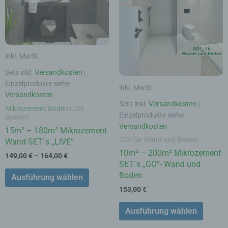
auf.
auf.
Die
Die
Optionen
Option
können
könne
auf
auf
inkl. MwSt.
der
der
Produktseite
Produk
Sets inkl.
Versandkosten
|
gewählt
gewähl
Einzelprodukte siehe
inkl. MwSt.
werden
werde
Versandkosten
Sets inkl.
Versandkosten
|
Mikrozement Boden
LIVE
Einzelprodukte siehe
System
Versandkosten
15m² – 180m² Mikrozement
GO! für Wand und Boden
Wand SET´s „LIVE“
10m² – 200m² Mikrozement
149,00
€
–
164,00
€
SET´s „GO“- Wand und
Boden
Ausführung wählen
153,00
€
Ausführung wählen