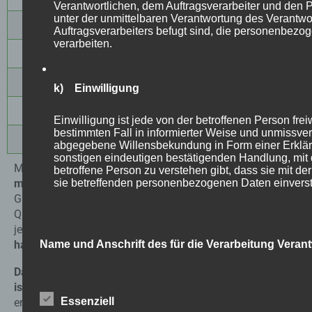
Verantwortlichen, dem Auftragsverarbeiter und den 
unter der unmittelbaren Verantwortung des Verantwo
80m²
1224 €
15,30 €
Auftragsverarbeiters befugt sind, die personenbezo
verarbeiten.
90m²
1377 €
15,30 €
100m²
1530 €
15,30 €
k) Einwilligung
150m²
2295 €
15,30 €
Einwilligung ist jede von der betroffenen Person freiw
bestimmten Fall in informierter Weise und unmissver
200m²
3060 €
15,30 €
abgegebene Willensbekundung in Form einer Erklär
sonstigen eindeutigen bestätigenden Handlung, mit 
Mikrozement ist ein
zunehmend beliebtes Material für
betroffene Person zu verstehen gibt, dass sie mit de
sie betreffenden personenbezogenen Daten einverst
moderne Innenausbauten
, und zwar aus gutem
Grund. Seine erfrischende Farbpalette und hohe
Qualität machen ihn zu einer wertvollen Ergänzung für
jeden Raum.
Besonders im Bereich der Gastronomie
Name und Anschrift des für die Verarbeitung Verant
hat sich der Boden aus Mikrozement durchgesetzt.
Das erste, was den Mikrozement so attraktiv macht,
Verantwortlicher im Sinne der Datenschutz-Grundveror
ist sein Preis
. Mit einem breiten Spektrum an
in den Mitgliedstaaten der Europäischen Union gelten
Datenschutzgesetze und anderer Bestimmungen mit
Essenziell
erschwinglichen Optionen ist es eine kosteneffektive