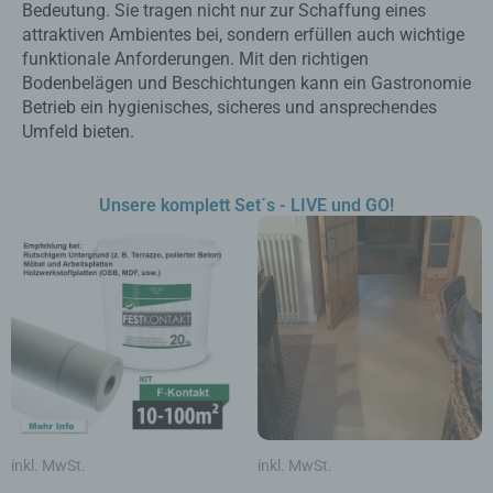
Bedeutung. Sie tragen nicht nur zur Schaffung eines
attraktiven Ambientes bei, sondern erfüllen auch wichtige
funktionale Anforderungen. Mit den richtigen
Bodenbelägen und Beschichtungen kann ein Gastronomie
Betrieb ein hygienisches, sicheres und ansprechendes
Umfeld bieten.
Unsere komplett Set´s - LIVE und GO!
Dieses
Dieses
Produkt
Produk
weist
weist
mehrere
mehrer
Varianten
Varian
auf.
auf.
Die
Die
Optionen
Option
können
könne
auf
auf
inkl. MwSt.
inkl. MwSt.
der
der
Produktseite
Produk