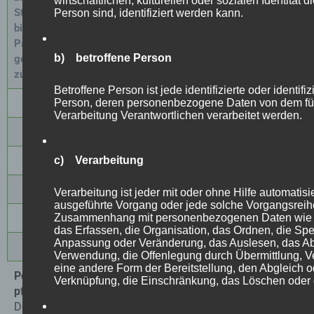
wirtschaftlichen, kulturellen oder sozialen Identität d
Stellen Sie dort
Person sind, identifiziert werden kann.
bitte Ihr LIVE
750,00
€
12,50
€
Paket-Boden
wie
b) betroffene Person
gewünscht
zusammen.
Betroffene Person ist jede identifizierte oder identifi
70m²
875,00
€
12,50
€
Person, deren personenbezogene Daten von dem fü
Verarbeitung Verantwortlichen verarbeitet werden.
80m²
1.000,00
€
12,50
€
90m²
1.126,00 €
12,50 €
c) Verarbeitung
100m²
1.250,00 €
12,50 €
Verarbeitung ist jeder mit oder ohne Hilfe automatisi
ausgeführte Vorgang oder jede solche Vorgangsreih
150m²
1.875,00 €
12,50
€
Zusammenhang mit personenbezogenen Daten wie 
das Erfassen, die Organisation, das Ordnen, die Spe
Anpassung oder Veränderung, das Auslesen, das Ab
200m²
2.750,00
€
12,50
€
Verwendung, die Offenlegung durch Übermittlung, V
eine andere Form der Bereitstellung, den Abgleich o
Perfekter Gastronomie Boden, lange haltbar und
Verknüpfung, die Einschränkung, das Löschen oder 
pflegeleicht.
Der Bodenbelag spielt
eine entscheidende Rolle in