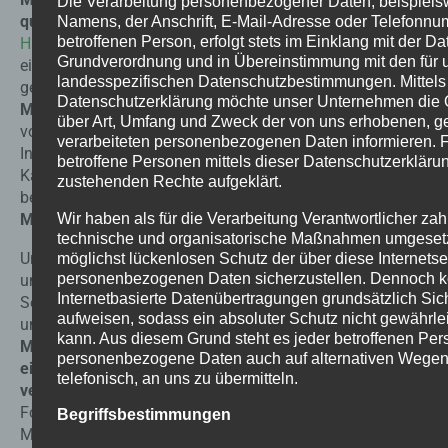
Die Verarbeitung personenbezogener Daten, beispiels
qualitativ hochwertiges Ergebnis zu erzielen
. Ein
Namens, der Anschrift, E-Mail-Adresse oder Telefonnu
betroffenen Person, erfolgt stets im Einklang mit der D
Haftvermittler Set
ist dabei von großer Bedeutung, um
Grundverordnung und in Übereinstimmung mit den für 
eine gute Haftung auf verschiedenen Untergründen zu
landesspezifischen Datenschutzbestimmungen. Mittels
gewährleisten.
Darüber hinaus ist der Schutz der
Datenschutzerklärung möchte unser Unternehmen die Öf
Mikrozement Oberflächen essentiell,
um den Boden
über Art, Umfang und Zweck der von uns erhobenen, g
vor Verschleiß, Flecken und Feuchtigkeit zu schützen.
verarbeiteten personenbezogenen Daten informieren. 
In unserem
Online-Shop
finden Sie eine übersichtliche
betroffene Personen mittels dieser Datenschutzerkläru
Kategorienstruktur, die es Ihnen leicht macht, die
zustehenden Rechte aufgeklärt.
benötigten
Produkte für die Verarbeitung von
Mikrozement
in der Gastronomie zu finden.
Wir haben als für die Verarbeitung Verantwortlicher zah
technische und organisatorische Maßnahmen umgesetz
Unser Sortiment umfasst hochwertige Produkte und
möglichst lückenlosen Schutz der über diese Internetse
personenbezogenen Daten sicherzustellen. Dennoch 
unser Kundenservice steht Ihnen mit Fachwissen zur
Internetbasierte Datenübertragungen grundsätzlich Sic
Seite, um Ihr Gastronomieprojekt erfolgreich
aufweisen, sodass ein absoluter Schutz nicht gewährle
umzusetzen.
Entscheiden Sie sich für einen
kann. Aus diesem Grund steht es jeder betroffenen Pers
Mikrozement Bodenbelag, um Ihren Räumlichkeiten
personenbezogene Daten auch auf alternativen Wegen,
einen modernen und ansprechenden Look zu
telefonisch, an uns zu übermitteln.
verleihen.
Qualität und Langlebigkeit stehen dabei im
Fokus. Nehmen Sie sich die Zeit, die richtigen
Begriffsbestimmungen
Materialien auszuwählen und
folgen Sie den