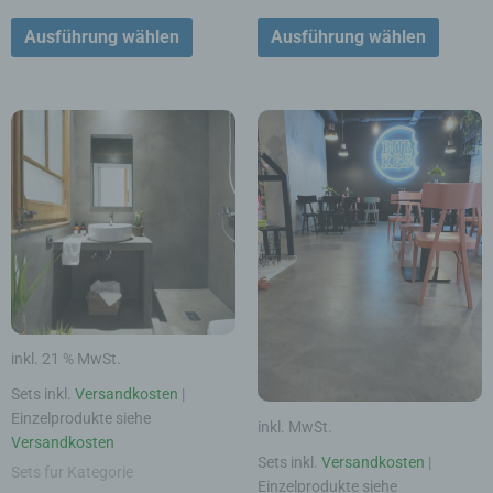
Ausführung wählen
Ausführung wählen
Dieses
Produk
weist
mehrer
Varian
auf.
Die
Option
könne
auf
inkl. 21 % MwSt.
der
Produk
Sets inkl.
Versandkosten
|
gewähl
Einzelprodukte siehe
inkl. MwSt.
werde
Versandkosten
Sets inkl.
Versandkosten
|
Sets fur Kategorie
Einzelprodukte siehe