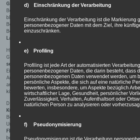
Gastronomiebetrieben
. Er hat eine Vielzahl von
d) Einschränkung der Verarbeitung
Bedeutungen und Auswirkungen, die weit über das
bloße Aussehen hinausgehen. Ein angemessener
Einschränkung der Verarbeitung ist die Markierung 
Bodenbelag ist für Gastronomiebetriebe von großer
personenbezogener Daten mit dem Ziel, ihre künftig
Bedeutung, da er die
Gesamthygiene, Sicherheit und
einzuschränken.
Langlebigkeit des Betriebs beeinflusst.
Hygiene ist ein entscheidender Aspekt in der
e) Profiling
Gastronomie.
Der Bodenbelag muss leicht zu reinigen
sein und eine hygienische Umgebung gewährleisten.
Profiling ist jede Art der automatisierten Verarbeitun
Eine gute Reinigungsfähigkeit verhindert die
personenbezogener Daten, die darin besteht, dass 
personenbezogenen Daten verwendet werden, um 
Ansammlung von Schmutz, Bakterien und Keimen, die
persönliche Aspekte, die sich auf eine natürliche Pe
ansonsten zu einer
Kontaminationsgefahr
führen
bewerten, insbesondere, um Aspekte bezüglich Arbei
könnten.
wirtschaftlicher Lage, Gesundheit, persönlicher Vorli
Zuverlässigkeit, Verhalten, Aufenthaltsort oder Orts
Darüber hinaus ist die
Sicherheit der Mitarbeiter und
natürlichen Person zu analysieren oder vorherzusag
Kunden von größter Bedeutung.
Ein rutschfester
Bodenbelag minimiert das Risiko von Stürzen und
Unfällen,
insbesondere in Bereichen, in denen
f) Pseudonymisierung
Flüssigkeiten verschüttet werden können
, wie
beispielsweise in Küchen und Servicebereichen [
2
].
Pseudonymisierung ist die Verarbeitung personenb