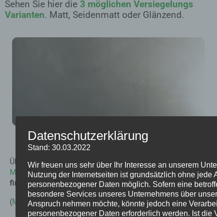
Sehen Sie hier die
3 möglichen Versiegelungs
Varianten
. Matt, Seidenmatt oder Glänzend.
Datenschutzerklärung
|
Jetzt anschauen
|
Stand: 30.03.2022
Übrigens
95% aller Kunden entscheiden sich
für eine
Wir freuen uns sehr über Ihr Interesse an unserem Un
Mikrozement
Versiegelung in Seidenmatt.
Zurecht wie wir
Nutzung der Internetseiten ist grundsätzlich ohne jede
finden.
Einfach ein sehr edles Finish.
personenbezogener Daten möglich. Sofern eine betrof
besondere Services unseres Unternehmens über unsere 
(
Mikrozement Wiki
)
Anspruch nehmen möchte, könnte jedoch eine Verarbe
personenbezogener Daten erforderlich werden. Ist die 