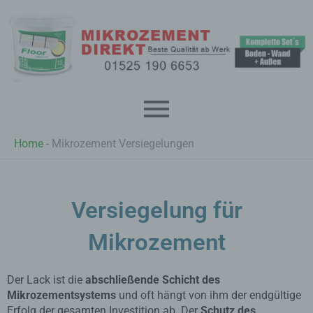
Zum
Inhalt
springen
Home
-
Mikrozement Versiegelungen
Versiegelung für
Mikrozement
Der Lack ist die
abschließende Schicht des
Mikrozementsystems
und oft hängt von ihm der endgültige
Erfolg der gesamten Investition ab. Der
Schutz des