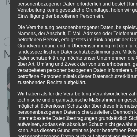
|Mikrozement Treppen| |Mikrozement Bad|
personenbezogener Daten erforderlich und besteht für 
Verarbeitung keine gesetzliche Grundlage, holen wir ge
Einwilligung der betroffenen Person ein.
Die Verarbeitung personenbezogener Daten, beispiels
Namens, der Anschrift, E-Mail-Adresse oder Telefonnu
CREATIV MIT
betroffenen Person, erfolgt stets im Einklang mit der D
Grundverordnung und in Übereinstimmung mit den für 
MIKROZEMENT
landesspezifischen Datenschutzbestimmungen. Mittels
Datenschutzerklärung möchte unser Unternehmen die Öf
über Art, Umfang und Zweck der von uns erhobenen, g
verarbeiteten personenbezogenen Daten informieren. 
betroffene Personen mittels dieser Datenschutzerkläru
zustehenden Rechte aufgeklärt.
Wir haben als für die Verarbeitung Verantwortlicher zah
technische und organisatorische Maßnahmen umgesetz
möglichst lückenlosen Schutz der über diese Internetse
personenbezogenen Daten sicherzustellen. Dennoch 
Internetbasierte Datenübertragungen grundsätzlich Sic
aufweisen, sodass ein absoluter Schutz nicht gewährle
kann. Aus diesem Grund steht es jeder betroffenen Pers
personenbezogene Daten auch auf alternativen Wegen,