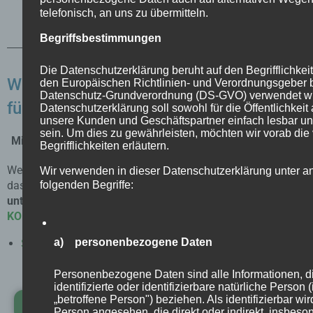
telefonisch, an uns zu übermitteln.
Begriffsbestimmungen
Die Datenschutzerklärung beruht auf den Begrifflichkeit
Wir haben Muster und Material Proben
den Europäischen Richtlinien- und Verordnungsgeber 
Datenschutz-Grundverordnung (DS-GVO) verwendet w
für Sie ...
Datenschutzerklärung soll sowohl für die Öffentlichkeit 
unsere Kunden und Geschäftspartner einfach lesbar un
sein. Um dies zu gewährleisten, möchten wir vorab di
Mikrozement LEVELx, BestFloor GO! oder BestFloor LIVE?
Begrifflichkeiten erläutern.
Welches Mikrozement System bzw. Produkt ist für ihr Projekt
Wir verwenden in dieser Datenschutzerklärung unter a
folgenden Begriffe:
das Richtige?
Am besten ist es wenn wir uns darüber kurz
unterhalten,
damit alles
perfekt Vorbereitet
ist.
KONTAKTIEREN Sie uns
hier.
a) personenbezogene Daten
Schönster Beton Ciré
Personenbezogene Daten sind alle Informationen, di
identifizierte oder identifizierbare natürliche Person
„betroffene Person") beziehen. Als identifizierbar wir
Jetzt ansehen und bestellen
Person angesehen, die direkt oder indirekt, insbeson