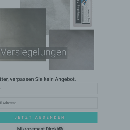
n
 das
r
ng.
ter, verpassen Sie kein Angebot.
g
JETZT ABSENDEN
Mikrozement Direkt