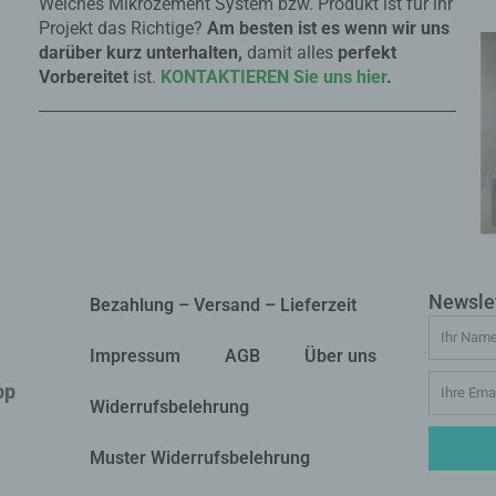
 Verarbeitung
Welches Mikrozement System bzw. Produkt ist für ihr
Projekt das Richtige?
Am besten ist es wenn wir uns
darüber kurz unterhalten,
damit alles
perfekt
arbeitung ist jeder mit oder ohne Hilfe automatisierter Verfahre
sgeführte Vorgang oder jede solche Vorgangsreihe im
Vorbereitet
ist.
KONTAKTIEREN Sie uns hier
.
sammenhang mit personenbezogenen Daten wie das Erheben,
fassen, die Organisation, das Ordnen, die Speicherung, die
passung oder Veränderung, das Auslesen, das Abfragen, die
rwendung, die Offenlegung durch Übermittlung, Verbreitung ode
ne andere Form der Bereitstellung, den Abgleich oder die
rknüpfung, die Einschränkung, das Löschen oder die Vernichtu
 Einschränkung der Verarbeitung
Newslet
Bezahlung – Versand – Lieferzeit
nschränkung der Verarbeitung ist die Markierung gespeicherter
Name
rsonenbezogener Daten mit dem Ziel, ihre künftige Verarbeitun
nzuschränken.
Impressum
AGB
Über uns
Email
pp
Widerrufsbelehrung
 Profiling
Muster Widerrufsbelehrung
filing ist jede Art der automatisierten Verarbeitung
rsonenbezogener Daten, die darin besteht, dass diese