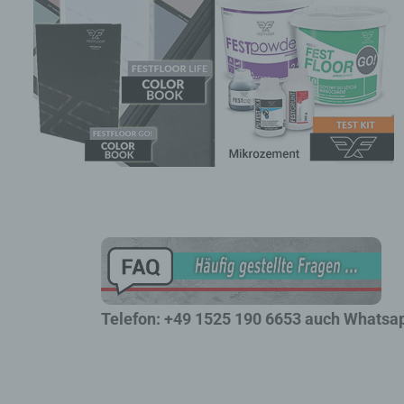
c)
Ver
au
Zu
Er
An
Ve
ei
Ve
d)
Ei
pe
ei
Telefon: +49 1525 190 6653 auch Whatsa
e)
Pro
pe