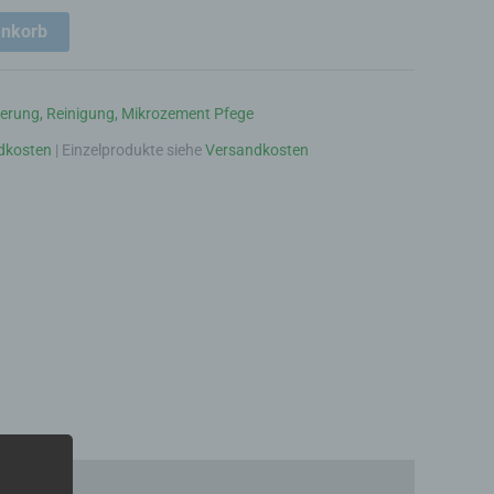
enkorb
erung, Reinigung, Mikrozement Pfege
dkosten
| Einzelprodukte siehe
Versandkosten