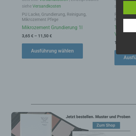
siehe
Versandkosten
siehe
Vers
a)
PU Lacke, Grundierung, Reinigung,
PU Lacke, G
Mikrozement Pfege
Mikrozemen
Pe
Mikrozement Grundierung 1l
Topfzeit 
ide
Verzögere
„be
3,65
€
–
11,50
€
Pe
10,50
€
–
3
Zu
Ausführung wählen
zu
me
Ausf
ph
ode
we
b)
Bet
Pe
Ve