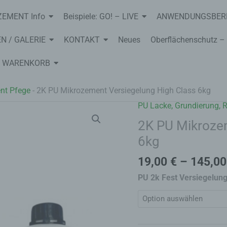
EMENT Info
Beispiele: GO! – LIVE
ANWENDUNGSBER
N / GALERIE
KONTAKT
Neues
Oberflächenschutz – 
WARENKORB
ent Pfege
-
2K PU Mikrozement Versiegelung High Class 6kg
PU Lacke, Grundierung, 
2K
PU
2K PU Mikrozem
Mikrozement
6kg
Versiegelung
High
19,00
€
–
145,0
Class
6kg
PU 2k Fest Versiegelung
Menge