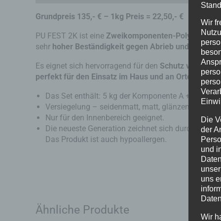
Stand
Grundpreis 135,- € – 1kg Preis = 22,50,- €
Wir f
Nutzu
PU FEST 2K ist eine
Zweikomponenten-Polyurethan-
perso
sehr
hoher Beständigkeit gegen Abrieb und Schmut
beson
Anspr
Es eignet sich hervorragend für den
Schutz von Böd
perso
perfekt für den Einsatz im Haus und an Orten, die 
perso
Verar
Das Set enthält: 5 kg der Komponente A + 1 kg de
Einwi
Versiegelung – seidenmatt, matt, glänzend
Nur für den Innenbereich geeignet.
Die V
Die neueste Generation zeichnet sich durch eine 
der A
Das Produkt ist auch hypoallergen.
Perso
und i
Daten
unser
uns e
infor
Daten
Ähnliche Produkte
Wir h