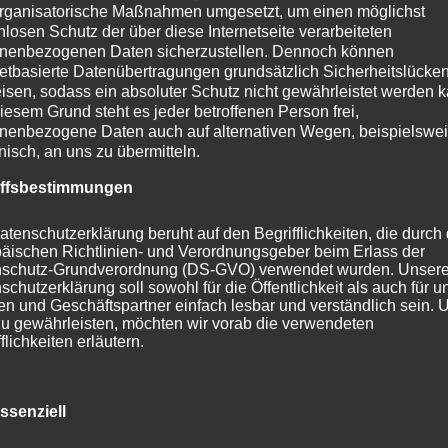
rganisatorische Maßnahmen umgesetzt, um einen möglichst
nlosen Schutz der über diese Internetseite verarbeiteten
nenbezogenen Daten sicherzustellen. Dennoch können
netbasierte Datenübertragungen grundsätzlich Sicherheitslücke
isen, sodass ein absoluter Schutz nicht gewährleistet werden k
iesem Grund steht es jeder betroffenen Person frei,
Dieses
D
nenbezogene Daten auch auf alternativen Wegen, beispielswe
Produkt
P
onisch, an uns zu übermitteln.
weist
w
mehrere
m
iffsbestimmungen
Varianten
V
auf.
au
atenschutzerklärung beruht auf den Begrifflichkeiten, die durch
Die
D
äischen Richtlinien- und Verordnungsgeber beim Erlass der
Optionen
O
schutz-Grundverordnung (DS-GVO) verwendet wurden. Unser
schutzerklärung soll sowohl für die Öffentlichkeit als auch für u
können
k
n und Geschäftspartner einfach lesbar und verständlich sein.
auf
a
zu gewährleisten, möchten wir vorab die verwendeten
der
d
flichkeiten erläutern.
Produktseite
P
erwenden in dieser Datenschutzerklärung unter anderem die
gewählt
g
nden Begriffe:
werden
w
ssenziell
inkl. MwSt.
ersandkosten
| Einzelprodukte
Sets inkl.
Versandkosten
| Einzelp