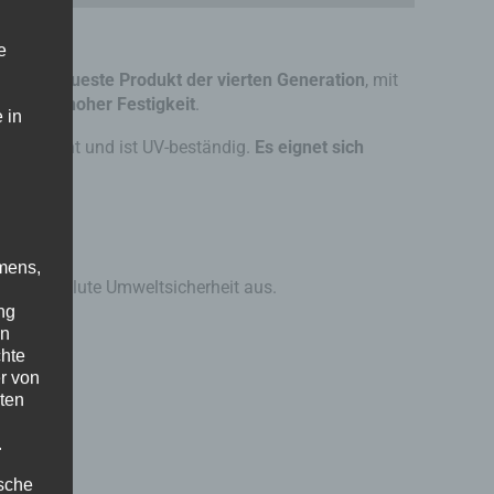
e
ist das
neueste Produkt der vierten Generation
, mit
 mit
sehr hoher Festigkeit
.
 in
gilbt nicht und ist UV-beständig.
Es eignet sich
-> 5: 1
mens,
 und absolute Umweltsicherheit aus.
ng
en
chte
r von
ten
.
ische