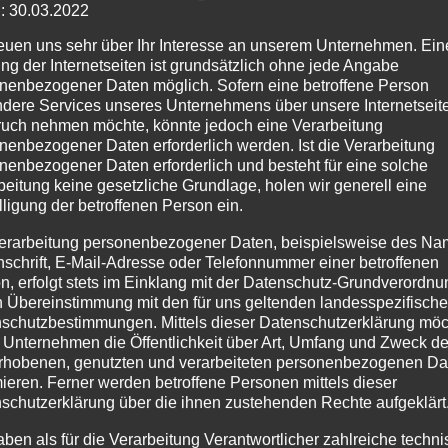
: 30.03.2022
reuen uns sehr über Ihr Interesse an unserem Unternehmen. Ein
ng der Internetseiten ist grundsätzlich ohne jede Angabe
Versiegelung auf Wasserbasis
für den
Oberflächenschutz
. Es 
nenbezogener Daten möglich. Sofern eine betroffene Person
z
. Nach dem Auftragen bildet es eine glatte, farblose Oberfläche
dere Services unseres Unternehmens über unsere Internetseite
uch nehmen möchte, könnte jedoch eine Verarbeitung
en und Wänden aus
Mikrozement
, Harz und Mineralböden. Es ver
nenbezogener Daten erforderlich werden. Ist die Verarbeitung
besonders stark begangen werden.
nenbezogener Daten erforderlich und besteht für eine solche
beitung keine gesetzliche Grundlage, holen wir generell eine
r Komponente B = 6 kgMischungsverhältnis der Komponente A: B 
lligung der betroffenen Person ein.
erarbeitung personenbezogener Daten, beispielsweise des Na
geringe Emission von flüchtigenorganischen Verbindungen (VOC)
nschrift, E-Mail-Adresse oder Telefonnummer einer betroffenen
n, erfolgt stets im Einklang mit der Datenschutz-Grundverordnu
n Übereinstimmung mit den für uns geltenden landesspezifisch
schutzbestimmungen. Mittels dieser Datenschutzerklärung mö
 Unternehmen die Öffentlichkeit über Art, Umfang und Zweck de
rhobenen, genutzten und verarbeiteten personenbezogenen Da
mieren. Ferner werden betroffene Personen mittels dieser
schutzerklärung über die ihnen zustehenden Rechte aufgeklärt
aben als für die Verarbeitung Verantwortlicher zahlreiche techn