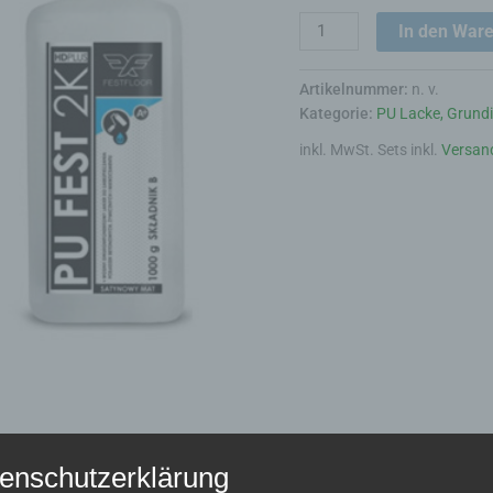
In den War
Artikelnummer:
n. v.
Kategorie:
PU Lacke, Grundi
inkl. MwSt.
Sets inkl.
Versan
enschutzerklärung